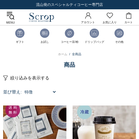
流山発のスペシャルティコーヒー専門店
アカウント
お気に入り
カート
MENU
ギフト
お試し
コーヒー豆/粉
ドリップバッグ
その他
ホーム
全商品
商品
絞り込みを表示する
並び替え: