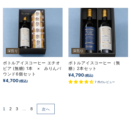
深煎り
深煎り
ボトルアイスコーヒー エチオ
ボトルアイスコーヒー（無
ピア (無糖) 1本 × みりんパ
糖）2本セット
ウンド6個セット
¥4,790
¥4,700
7 件のレビュー
1
2
3
…
8
次へ