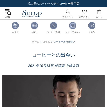
流山発のスペシャルティコーヒー専門店
アカウント
お気に入り
カート
MENU
ギフト
お試し
コーヒー豆/粉
ドリップバッグ
その他
ホーム
コラム
コーヒーとの出会い
コーヒーとの出会い
2021年10月13日
投稿者 中嶋太郎